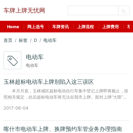
车牌上牌无忧网
Home
网上选号
车牌资讯
上牌流程
上牌费用
车
首页
标签
D
电动车
电动车
电动车
玉林超标电动车上牌别陷入这三误区
本月月底，玉林城区超标电动自行车集中登记上牌即将截止，按
照相关规定，此后超标电动车将无法在我市上牌。面对上牌“大限”时
间的逼近，很多尚未上牌的车主都急忙赶去上牌。虽然时间紧迫，但
2017-06-04
市民也无需过分慌张，要注意以下这些误区，不要“急”中添乱，让“上
牌”之路难行。如仍有不明之处，可以致电玉林车管声讯热线电话
（0775-2680122）进行咨询。 误区一：所有电动车过了月底都无
喀什市电动车上牌、换牌预约车管业务办理指南
法上牌 前几日媒体刊登相