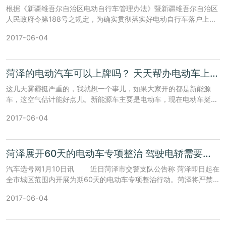
根据《新疆维吾尔自治区电动自行车管理办法》暨新疆维吾尔自治区
人民政府令第188号之规定，为确实贯彻落实好电动自行车落户上牌
这一便民、利民、惠民工作举措，根据新疆维吾尔自治区公安厅交警
2017-06-04
总队的统一安排部署，喀什市公安局交通警察大队决定于2015年7月
20日起，正式对全市二轮、三轮电动自行车进行注册登记上牌；对已
办理地方性蓝色牌照的电动车，更换全疆性绿色牌照。 为满足喀什市
菏泽的电动汽车可以上牌吗？ 天天帮办电动车上牌调查
广大群众电动车上牌、换牌需求
这几天雾霾挺严重的，我就想一个事儿，如果大家开的都是新能源
车，这空气估计能好点儿。新能源车主要是电动车，现在电动车挺多
的，大家看现在大街上各种各样的电动车越来越多。比当年的行云又
2017-06-04
上了一个档次。这种车便宜的两三万，两排座的那种，在市区里面开
起来就是挺方便。不用安牌，也不用驾照。一些没有驾照的，先买个
电动车开着吧。通行方便，体积小，停车也方便，而且交警也不查。
菏泽展开60天的电动车专项整治 驾驶电轿需要上牌和C2及以上驾驶证
可是前不久，有位观众刚买来一辆电动车，就
汽车选号网1月10日讯 近日菏泽市交警支队公告称 菏泽即日起在
全市城区范围内开展为期60天的电动车专项整治行动。菏泽将严禁老
年代步车、城市观光车等车辆上路，同时凡是进入国家公告内的电动
2017-06-04
车在申领号牌后可上路，驾驶电轿则需要有持有C2及以上驾驶证。
此次专项行动整治重点为： （一）老年代步车、城市观光车以及未列
入国家《道路机动车辆生产企业及产品公告》的三轮和四轮电动车。