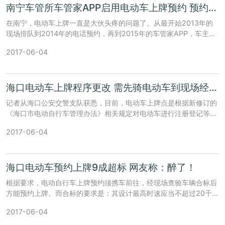
南宁车管所车管家APP启用电动车上牌预约 预约后两个工作日
（二）电动车无牌无证、闯
在南宁，电动车上牌一直是大伙头疼的问题了。从最开始2013年的
现场排队到2014年的电话预约，再到2015年的车管家APP，车主们
为了一张牌可是煞费苦心。今天，南宁市车管所又给大伙放出一个消
2017-06-04
息，从2016年的1月16日晚上6点开始，966122预约电动车学习、
上牌的人工台也正式开通了。 工作人员告诉我们，之前因为有非法中
介利用软件拨号预约名额，所以经常导致忙音。但人工台如果没有车
海口电动车上牌程序更改 需先骑电动车到现场经现场查验车辆合格才能上牌
主个人信息，根本
记者从海口公安交警支队获悉，目前，电动车上牌点是根据新修订的
《海口市电动自行车管理办法》相关规定对电动车进行注册登记等工
作，以往车主先行领取预约上牌号码的程序也相应变更，改为电动车
2017-06-04
车主需先骑电动车到现场，经现场查验车辆，合标的才能予以预约上
牌，不合标的将不予以预约上牌。 据介绍，海口电动车合格标准依据
该《办法》规定，是符合《电动自行车通用技术条件》（国家标准）
海口电动车预约上牌9成超标 网友称：醉了！
的电动自行车，属于非机动车，其设计最
根据要求，电动自行车上牌预约须携车前往，经现场查验车辆合标后
方能预约上牌。而合标的要求是：其设计最高时速应当不超过20千米
（公里），整车质量（重量）应不大于40千克（公斤），制动性能、
2017-06-04
外形尺寸等应当符合国家强制性标准。 而在今天 据本地媒体报道
在电动车上牌新增变化后 海口预约上牌电动车有9成超标 援