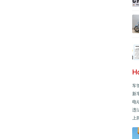
H
车
新
电
违
上