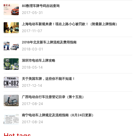
80数理车牌号码吉凶查询
2017-05-31
上海电动车新规来袭！现在上路小心被罚款！（附最新上牌指南）
2017-11-07
2018年北京新车上牌流程及费用指南
2018-03-01
深圳市电动车上牌攻略
2018-05-14
关于美国车牌，这些你不能不知道！
2017-12-14
广西电动自行车注册登记目录（第十五批）
2017-08-24
南宁电动车上牌规定及流程指南（8月24日更新）
2017-08-24
Hot tags