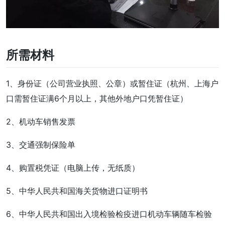
所需材料
1、身份证（公司营业执照、公章）或暂住证（杭州、上海户
口需暂住证满6个月以上，其他外地户口凭暂住证）
2、机动车销售发票
3、交通强制保险单
4、购置税凭证（电脑上传，无纸质）
5、中华人民共和国海关货物进口证明书
6、中华人民共和国出入境检验检疫进口机动车辆随车检验