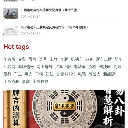
广西电动自行车注册登记目录（第十五批）
2017-08-24
南宁电动车上牌规定及流程指南（8月24日更新）
2017-08-24
Hot tags
车管所
交警
号牌
选号
上牌
车牌
机动车
业务
新车上牌
新车
互联网
车牌选号
网上选号
汽车上牌
电动车
流程
驾驶证
高速
限行
车主
曝光
车辆
违法
交管12123
电话
驾驶人
新能源
上牌流程
事故
上牌攻略