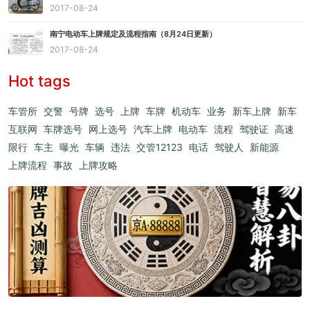
2017-08-24
南宁电动车上牌规定及流程指南（8月24日更新）
2017-08-24
Hot tags
车管所
交警
号牌
选号
上牌
车牌
机动车
业务
新车上牌
新车
互联网
车牌选号
网上选号
汽车上牌
电动车
流程
驾驶证
高速
限行
车主
曝光
车辆
违法
交管12123
电话
驾驶人
新能源
上牌流程
事故
上牌攻略